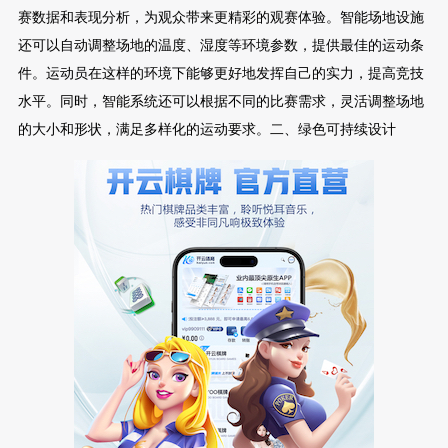
赛数据和表现分析，为观众带来更精彩的观赛体验。智能场地设施
还可以自动调整场地的温度、湿度等环境参数，提供最佳的运动条
件。运动员在这样的环境下能够更好地发挥自己的实力，提高竞技
水平。同时，智能系统还可以根据不同的比赛需求，灵活调整场地
的大小和形状，满足多样化的运动要求。二、绿色可持续设计