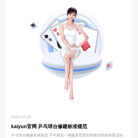
2026-07-24
kaiyun官网 乒乓球台修建标准规范
乒乓球台修建标准规范 乒乓球是一项极具竞技性和娱乐性的体育运动，