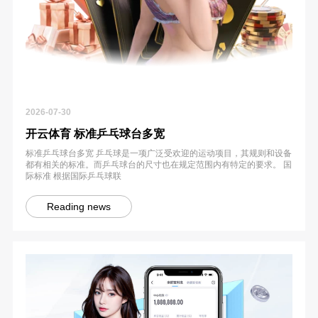
2026-07-30
开云体育 标准乒乓球台多宽
标准乒乓球台多宽 乒乓球是一项广泛受欢迎的运动项目，其规则和设备
都有相关的标准。而乒乓球台的尺寸也在规定范围内有特定的要求。 国
际标准 根据国际乒乓球联
Reading news