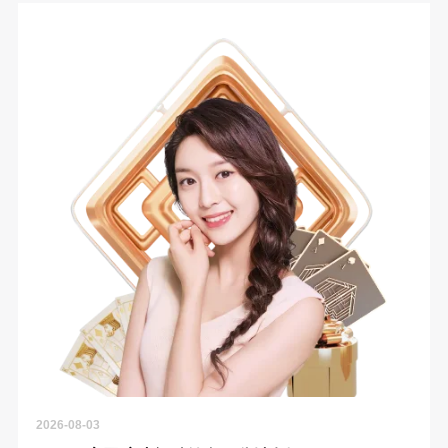
2026-08-03