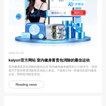
2026-07-24
kaiyun官方网站 室内健身富贵包消除的最佳运动
室内健身富贵包消除的最佳运动 室内健身越来越受到人们的关注，特别
是对于那些希望消除富贵包的人来说。下面将介绍一些最佳的室内健身
运动，帮助您消除富贵包。
Reading news