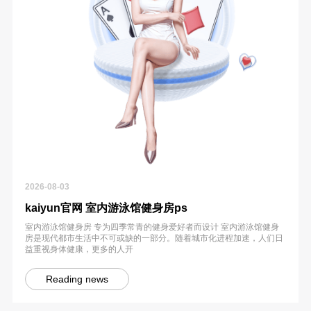
2026-08-03
kaiyun官网 室内游泳馆健身房ps
室内游泳馆健身房 专为四季常青的健身爱好者而设计 室内游泳馆健身
房是现代都市生活中不可或缺的一部分。随着城市化进程加速，人们日
益重视身体健康，更多的人开
Reading news