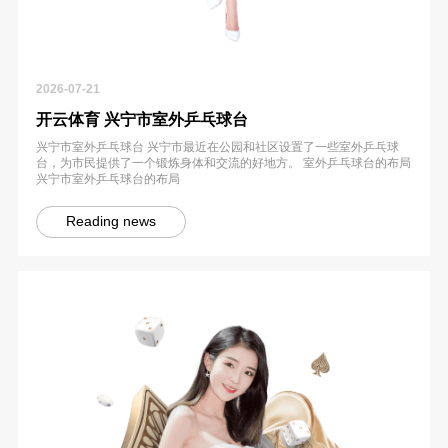
2026-07-21
开云体育 兴宁市室外乒乓球台
兴宁市室外乒乓球台 兴宁市最近在公园和社区设置了一些室外乒乓球
台，为市民提供了一个锻炼身体和交流的好地方。 室外乒乓球台的布局
兴宁市室外乒乓球台的布局
Reading news