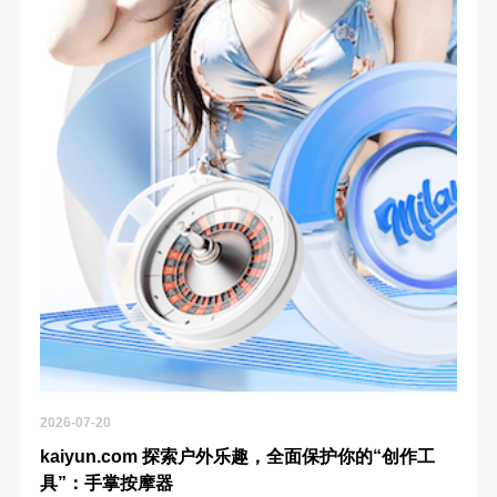
2026-07-20
kaiyun.com 探索户外乐趣，全面保护你的“创作工
具”：手掌按摩器