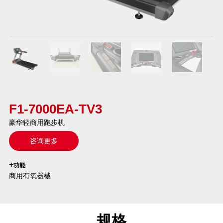
F1-7000EA-TV3
豪华轻商用跑步机
咨询更多
`
+
功能
商用有氧器械
规格