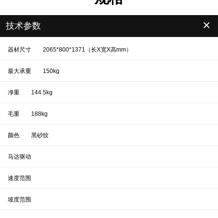
＋
技术参数
器材尺寸
2065*800*1371（长X宽X高mm）
最大承重
150kg
净重
144.5kg
毛重
188kg
颜色
黑砂纹
马达驱动
速度范围
坡度范围