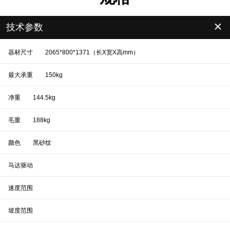
＋
技术参数
器材尺寸
2065*800*1371（长X宽X高mm）
最大承重
150kg
净重
144.5kg
毛重
188kg
颜色
黑砂纹
马达驱动
速度范围
坡度范围