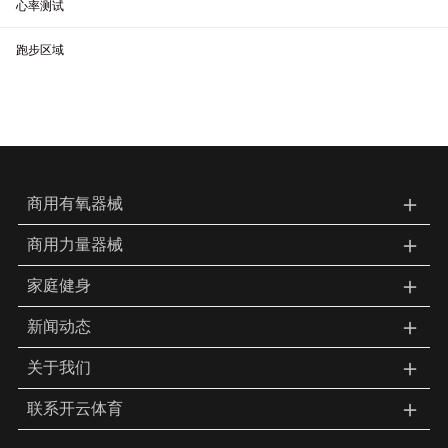
心率测试
跑步区域
＋
商用有氧器械
＋
商用力量器械
＋
家庭健身
＋
新闻动态
＋
关于我们
＋
联系开云体育