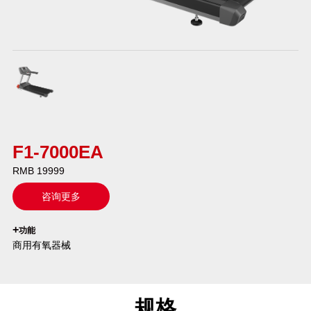
F1-7000EA
RMB 19999
咨询更多
`
+
功能
商用有氧器械
规格