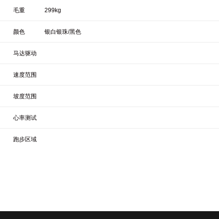
毛重
299kg
颜色
银白银珠/黑色
马达驱动
速度范围
坡度范围
心率测试
跑步区域