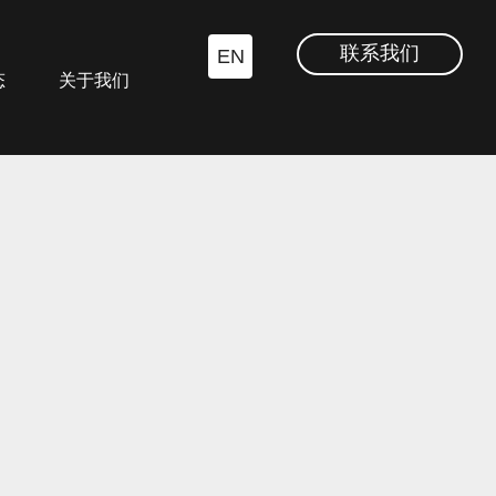
联系我们
EN
态
关于我们