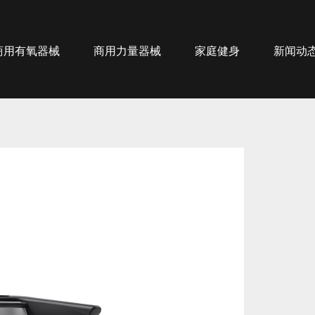
商用有氧器械
商用力量器械
家庭健身
新闻动