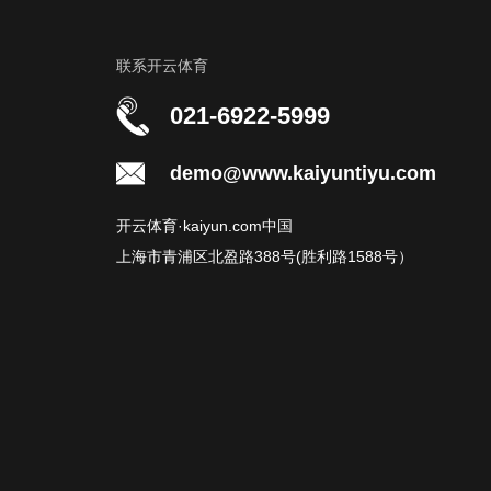
联系开云体育
021-6922-5999
demo@www.kaiyuntiyu.com
开云体育·kaiyun.com中国
上海市青浦区北盈路388号(胜利路1588号）