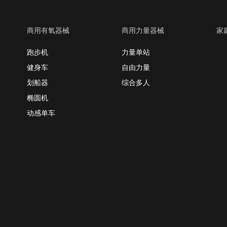
商用有氧器械
商用力量器械
家
跑步机
力量单站
健身车
自由力量
划船器
综合多人
椭圆机
动感单车