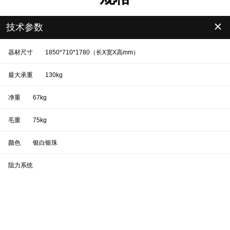
＋
技术参数
器材尺寸
1850*710*1780（长X宽X高mm）
最大承重
130kg
净重
67kg
毛重
75kg
颜色
银白银珠
阻力系统