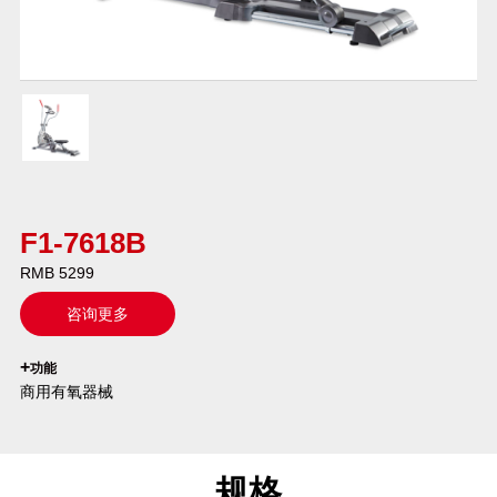
F1-7618B
RMB 5299
咨询更多
`
+
功能
商用有氧器械
规格