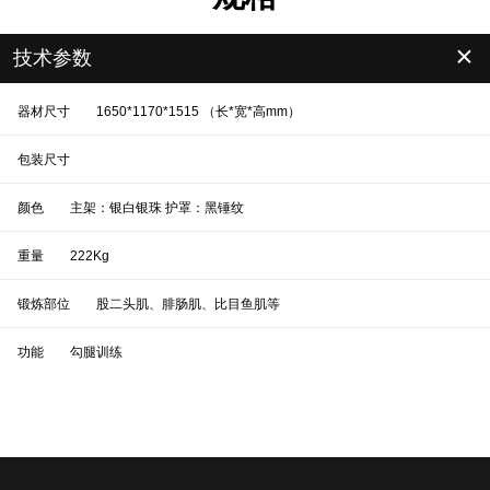
＋
技术参数
器材尺寸
1650*1170*1515 （长*宽*高mm）
包装尺寸
颜色
主架：银白银珠 护罩：黑锤纹
重量
222Kg
锻炼部位
股二头肌、腓肠肌、比目鱼肌等
功能
勾腿训练