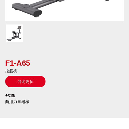
F1-A65
拉筋机
咨询更多
`
+
功能
商用力量器械