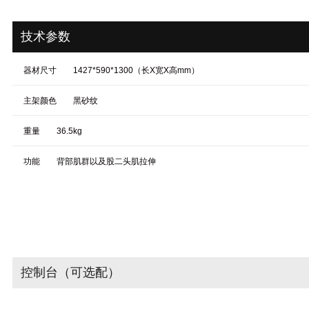
技术参数
器材尺寸
1427*590*1300（长X宽X高mm）
主架颜色
黑砂纹
重量
36.5kg
功能
背部肌群以及股二头肌拉伸
控制台（可选配）